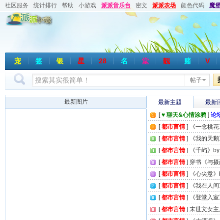
社区服务
统计排行
帮助
小游戏
派派音乐台
密文
派派农场
颜色代码
魔
宠
签
银
星
28
名
堂
靓
赌
V
帖子
最新图片
最新主题
最新
[
♥ 聊天&心情涂鸦
]
论
[
都市言情
]
《一念桃花
[
都市言情
]
《我的天鹅》
[
都市言情
]
《千屿》by
[
都市言情
]
穿书《与摄
[
都市言情
]
《心尖意》b
[
都市言情
]
《我在人间直
[
都市言情
]
《登堂入室》
[
都市言情
]
末世文女主