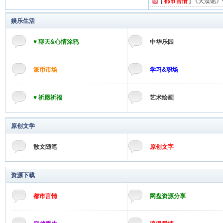
[
都市言情
]
《大漠谣》
娱乐生活
♥ 聊天&心情涂鸦
中华乐园
派币市场
学习&职场
♥ 祈愿祈福
艺术绘画
原创文学
散文随笔
原创文字
资源下载
都市言情
网盘资源分享