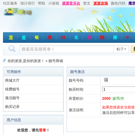
社区服务
统计排行
帮助
小游戏
派派音乐台
密文
派派农场
颜色代码
魔
宠
签
银
星
28
名
堂
靓
赌
V
帖子
你的派派,是你的派派！
»
靓号商城
可用操作
靓号激活
商城大厅
靓号号码:
续费靓号
购买时间:
激活靓号
所需积分:
2000
派币/月
购买记录
如果您很喜欢当前使
激活说明:
激活后您同样可以享
用户信息
欢迎您，请先
登录
！